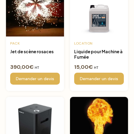
PACK
LOCATION
Jet de scène rosaces
Liquide pour Machine à
Fumée
390,00
€
15,00
€
HT
HT
Demander un devis
Demander un devis