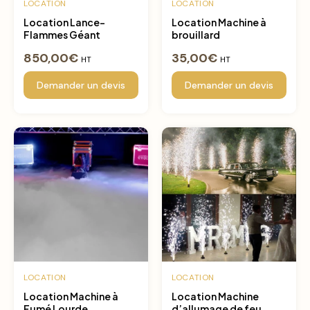
LOCATION
LOCATION
Location Lance-
Location Machine à
Flammes Géant
brouillard
850,00
€
35,00
€
HT
HT
Demander un devis
Demander un devis
LOCATION
LOCATION
Location Machine à
Location Machine
Fumé Lourde
d’allumage de feu