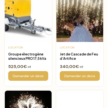
LOCATION
LOCATION
Groupe électrogène
Jet de Cascade de Feu
silencieux PRO 17,5 kVa
d’Artifice
525,00
€
340,00
€
HT
HT
Demander un devis
Demander un devis