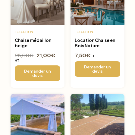
LOCATION
LOCATION
Chaise médaillon
Location Chaise en
beige
Bois Naturel
25,00
€
21,00
€
7,50
€
HT
HT
Demander un
Demander un
devis
devis