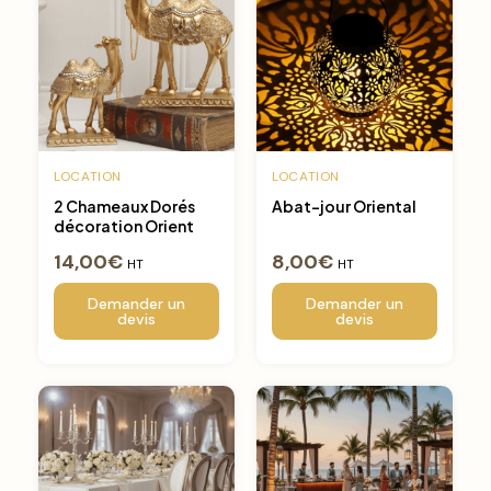
LOCATION
LOCATION
2 Chameaux Dorés
Abat-jour Oriental
décoration Orient
14,00
€
8,00
€
HT
HT
Demander un
Demander un
devis
devis