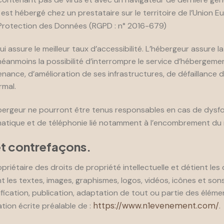
est hébergé chez un prestataire sur le territoire de l’Unio
 Protection des Données (RGPD : n° 2016-679)
ui assure le meilleur taux d’accessibilité. L’hébergeur assure 
ve néanmoins la possibilité d’interrompre le service d’hébergem
ance, d’amélioration de ses infrastructures, de défaillance de
rmal.
bergeur ne pourront être tenus responsables en cas de dysf
rmatique et de téléphonie lié notamment à l’encombrement du
 et contrefaçons.
priétaire des droits de propriété intellectuelle et détient les
t les textes, images, graphismes, logos, vidéos, icônes et sons
ication, publication, adaptation de tout ou partie des élément
https://www.n1evenement.com/
ation écrite préalable de :
.