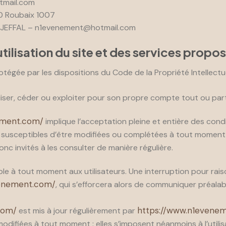
tmail.com
00 Roubaix 1007
 JEFFAL – n1evenement@hotmail.com
tilisation du site et des services propo
rotégée par les dispositions du Code de la Propriété Intellect
liser, céder ou exploiter pour son propre compte tout ou par
ement.com/
implique l’acceptation pleine et entière des condi
t susceptibles d’être modifiées ou complétées à tout moment, l
nc invités à les consulter de manière régulière.
ble à tout moment aux utilisateurs. Une interruption pour ra
venement.com/
, qui s’efforcera alors de communiquer préalab
com/
https://www.n1evene
est mis à jour régulièrement par
difiées à tout moment : elles s’imposent néanmoins à l’utilisat