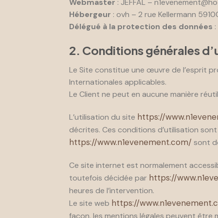
Webmaster
: JEFFAL – n1evenement@ho
Hébergeur
: ovh – 2 rue Kellermann 591
Délégué à la protection des données
:
2. Conditions générales d’u
Le Site constitue une œuvre de l’esprit p
Internationales applicables.
Le Client ne peut en aucune manière réuti
https://www.n1even
L’utilisation du site
décrites. Ces conditions d’utilisation son
https://www.n1evenement.com/
sont do
Ce site internet est normalement accessi
https://www.n1e
toutefois décidée par
heures de l’intervention.
https://www.n1evenement.
Le site web
façon, les mentions légales peuvent être mo