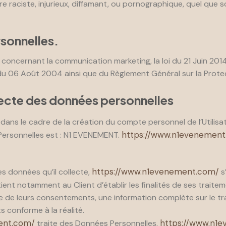
aciste, injurieux, diffamant, ou pornographique, quel que soi
sonnelles.
 concernant la communication marketing, la loi du 21 Juin 201
é du 06 Août 2004 ainsi que du Règlement Général sur la Prot
lecte des données personnelles
ans le cadre de la création du compte personnel de l’Utilisateu
https://www.n1evenement
ersonnelles est : N1 EVENEMENT.
https://www.n1evenement.com/
s données qu’il collecte,
s
artient notamment au Client d’établir les finalités de ses trait
ecte de leurs consentements, une information complète sur le 
s conforme à la réalité.
ent.com/
https://www.n1
traite des Données Personnelles,