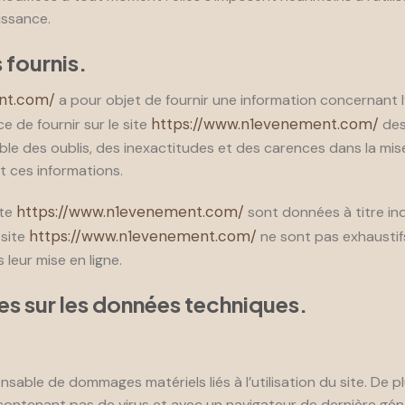
issance.
 fournis.
nt.com/
a pour objet de fournir une information concernant l
https://www.n1evenement.com/
ce de fournir sur le site
des
ble des oublis, des inexactitudes et des carences dans la mise 
nt ces informations.
https://www.n1evenement.com/
ite
sont données à titre indi
https://www.n1evenement.com/
 site
ne sont pas exhaustifs
leur mise en ligne.
es sur les données techniques.
sable de dommages matériels liés à l’utilisation du site. De plu
e contenant pas de virus et avec un navigateur de dernière gé