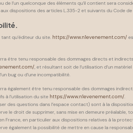
 ou de l’un quelconque des éléments qu’il contient sera cons
x dispositions des articles L.335-2 et suivants du Code de Pr
ilité.
https://www.n1evenement.com/
 tant qu’éditeur du site.
es
ra être tenu responsable des dommages directs et indirects ca
venement.com/
, et résultant soit de l’utilisation d’un matér
d’un bug ou d’une incompatibilité.
rra également être tenu responsable des dommages indirects
https://www.n1evenement.com/
à l’utilisation du site
.
ser des questions dans l’espace contact) sont à la disposition
rve le droit de supprimer, sans mise en demeure préalable, 
 en France, en particulier aux dispositions relatives à la prot
rve également la possibilité de mettre en cause la responsabilit