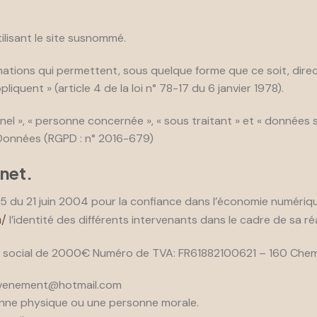
ilisant le site susnommé.
mations qui permettent, sous quelque forme que ce soit, direc
iquent » (article 4 de la loi n° 78-17 du 6 janvier 1978).
 », « personne concernée », « sous traitant » et « données sen
 Données (RGPD : n° 2016-679)
rnet.
75 du 21 juin 2004 pour la confiance dans l’économie numérique,
/
l’identité des différents intervenants dans le cadre de sa réa
 social de 2000€ Numéro de TVA: FR61882100621 – 160 Chemi
evenement@hotmail.com
onne physique ou une personne morale.