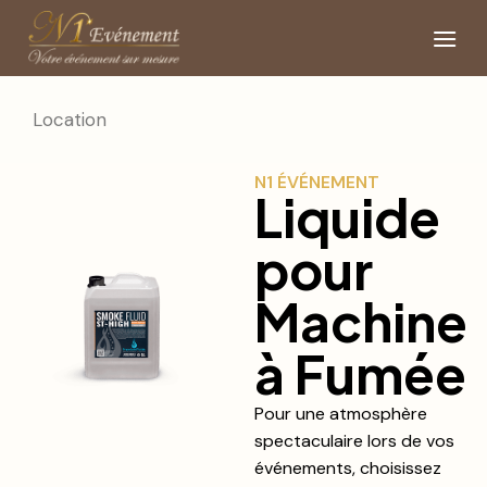
Location
N1 ÉVÉNEMENT
Liquide
pour
Machine
à Fumée
Pour une atmosphère
spectaculaire lors de vos
événements, choisissez