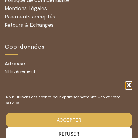
Politique de confidentialité
Mentions Légales
Paiements acceptés
Retours & Echanges
Coordonnées
Adresse :
N1 Evènement
251 Rue Lavoisier
83210 La Farlède
Nous utilisons des cookies pour optimiser notre site web et notre
Contact mail :
n1evenement@hotmail.com
service.
07 61 71 40 03
Téléphone :
ACCEPTER
REFUSER
Entreprise D’Excellence