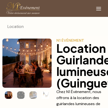
Location
N1 ÉVÉNEMENT
Location
Guirland
lumineus
(Guingue
Chez N1 Événement, nous
offrons à la location des
guirlandes lumineuses de