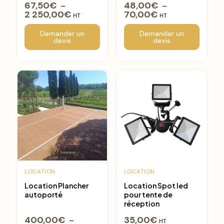
67,50
€
48,00
€
–
–
2 250,00
€
70,00
€
HT
HT
Demander un
Demander un
devis
devis
LOCATION
LOCATION
Location Plancher
Location Spot led
autoporté
pour tente de
réception
400,00
€
35,00
€
–
HT