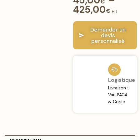
45,00
–
€
425,00
€
HT
Demander un
devis
personnalisé
Logistique
Livraison :
Var, PACA
& Corse