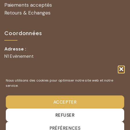
Paiements acceptés
Retours & Echanges
Coordonnées
Adresse :
N1 Evènement
251 Rue Lavoisier
83210 La Farlède
Nous utilisons des cookies pour optimiser notre site web et notre
Contact mail :
n1evenement@hotmail.com
service.
07 61 71 40 03
Téléphone :
ACCEPTER
REFUSER
Entreprise D’Excellence
PRÉFÉRENCES