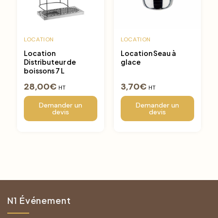
LOCATION
LOCATION
Location
Location Seau à
Distributeur de
glace
boissons 7 L
28,00
€
3,70
€
HT
HT
Demander un
Demander un
devis
devis
N1 Événement