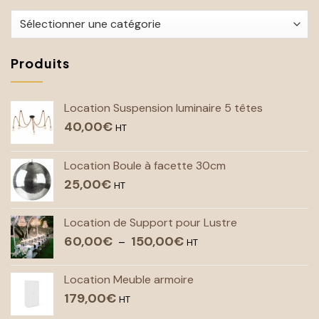
avec
Inspirations
N1
Catégories
Événement
Produits
Location Suspension luminaire 5 têtes
40,00
€
HT
Location Boule à facette 30cm
25,00
€
HT
Location de Support pour Lustre
60,00
€
150,00
€
Plage
–
HT
de
prix :
Location Meuble armoire
60,00€
179,00
€
à
HT
150,00€