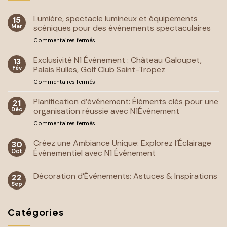
Lumière, spectacle lumineux et équipements
15
Mar
scéniques pour des événements spectaculaires
sur
Commentaires fermés
Lumière,
spectacle
Exclusivité N1 Événement : Château Galoupet,
13
lumineux
Fév
Palais Bulles, Golf Club Saint-Tropez
et
sur
Commentaires fermés
équipements
Exclusivité
scéniques
N1
Planification d’événement: Éléments clés pour une
pour
21
Événement
des
Déc
organisation réussie avec N1Événement
:
événements
sur
Commentaires fermés
Château
spectaculaires
Planification
Galoupet,
d’événement:
Créez une Ambiance Unique: Explorez l’Éclairage
Palais
30
Éléments
Bulles,
Oct
Événementiel avec N1 Événement
clés
Golf
Aucun
pour
Club
commentaire
Décoration d’Événements: Astuces & Inspirations
une
22
sur
Saint-
Créez
organisation
Sep
Tropez
Aucun
une
réussie
commentaire
Ambiance
sur
avec
Unique:
Décoration
Explorez
N1Événement
Catégories
d’Événements:
l’Éclairage
Astuces
Événementiel
&